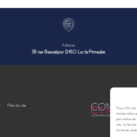
Adresse
3B rue Beauséjour 12450 Luc-la-Primaube
s
Plan du site
Pour offrir le
stocker et/ou 
permettra de 
site. Le fait 
certaines carac