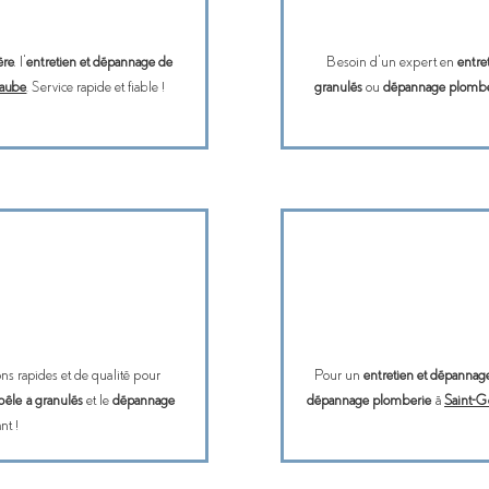
ère
, l’
entretien et dépannage de
Besoin d’un expert en
entre
maube
. Service rapide et fiable !
granulés
ou
dépannage plombe
ns rapides et de qualité pour
Pour un
entretien et dépannag
oêle à granulés
et le
dépannage
dépannage plomberie
à
Saint-G
nt !