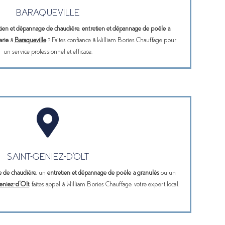
BARAQUEVILLE
tien et dépannage de chaudière
,
entretien et dépannage de poêle à
rie
à
Baraqueville
? Faites confiance à William Bories Chauffage pour
un service professionnel et efficace.

SAINT-GENIEZ-D'OLT
e de chaudière
, un
entretien et dépannage de poêle à granulés
ou un
eniez-d’Olt
, faites appel à William Bories Chauffage, votre expert local.