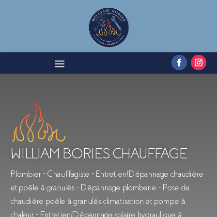
WILLIAM BORIES CHAUFFAGE
Plombier – Chauffagiste – Entretien/Dépannage chaudière
et poêle à granulés – Dépannage plomberie – Pose de
chaudière poêle à granulés climatisation et pompe à
chaleur – Entretien/Dépannage solaire hydraulique à